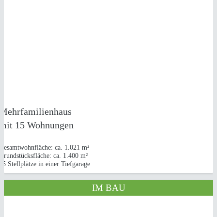
NEUBAU
1 MEHRFAMILIENHAUS
in Weilerswist
Mehrfamilienhaus
mit 15 Wohnungen
Gesamtwohnfläche: ca. 1.021 m²
Grundstücksfläche: ca. 1.400 m²
15 Stellplätze in einer Tiefgarage
IM BAU