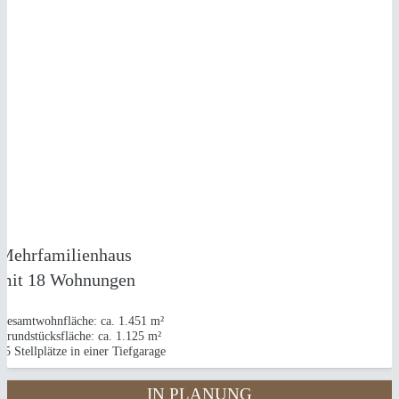
NEUBAU
1 MEHRFAMILIENHAUS
in Köln-Porz (Wahnheide)
Mehrfamilienhaus
mit 18 Wohnungen
Gesamtwohnfläche: ca. 1.451 m²
Grundstücksfläche: ca. 1.125 m²
15 Stellplätze in einer Tiefgarage
IN PLANUNG