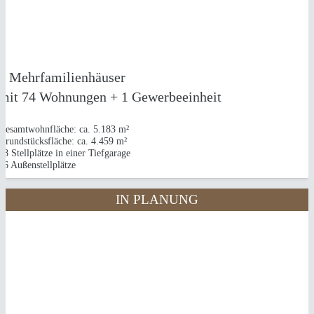
NEUBAU
4 MEHRFAMILIENHÄUSER
in Lohmar
4 Mehrfamilienhäuser
mit 74 Wohnungen + 1 Gewerbeeinheit
Gesamtwohnfläche: ca. 5.183 m²
Grundstücksfläche: ca. 4.459 m²
78 Stellplätze in einer Tiefgarage
16 Außenstellplätze
IN PLANUNG