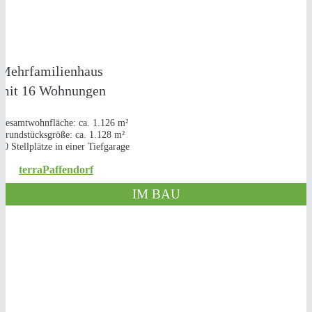
NEUBAU
1 MEHRFAMILIEN­HAUS
in Bergheim-Paffendorf
Mehrfamilienhaus
mit 16 Wohnungen
Gesamtwohnfläche: ca. 1.126 m²
Grundstücksgröße: ca. 1.128 m²
20 Stellplätze in einer Tiefgarage
.
terraPaffendorf
IM BAU