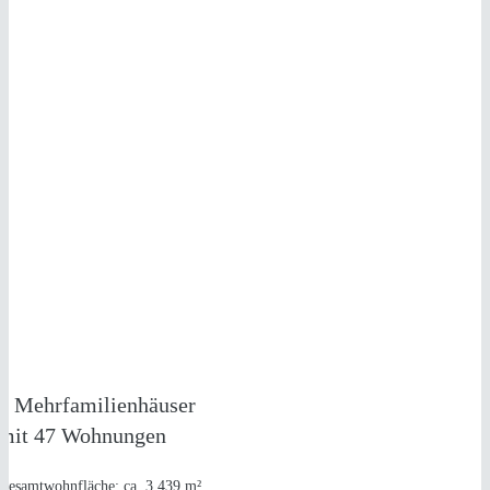
NEUBAU
3 MEHRFAMILIENHÄUSER
in Alfter
3 Mehrfamilienhäuser
mit 47 Wohnungen
Gesamtwohnfläche: ca. 3.439 m²