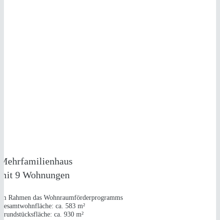
NEUBAU
1 MEHRFAMILIENHAUS
in Alfter
Mehrfamilienhaus
mit 9 Wohnungen
im Rahmen das Wohnraumförderprogramms
Gesamtwohnfläche: ca. 583 m²
Grundstücksfläche: ca. 930 m²