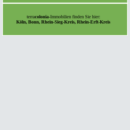
terra
colonia
-Immobilien finden Sie hier:
Köln, Bonn, Rhein-Sieg-Kreis, Rhein-Erft-Kreis