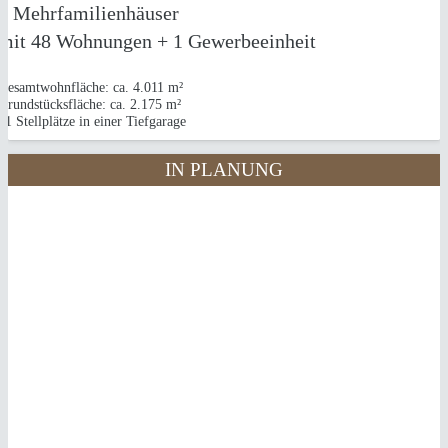
2 Mehrfamilienhäuser
mit 48 Wohnungen + 1 Gewerbeeinheit
Gesamtwohnfläche: ca. 4.011 m²
Grundstücksfläche: ca. 2.175 m²
71 Stellplätze in einer Tiefgarage
IN PLANUNG