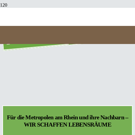
Stellplatz verfügbar!
100 % verkauft
100 % verkauft
100 % verkauft
100 % verkauft
100 % verkauft
50 % verkauft
90 % verkauft
Für die Metropolen am Rhein und ihre Nachbarn –
WIR SCHAFFEN LEBENSRÄUME