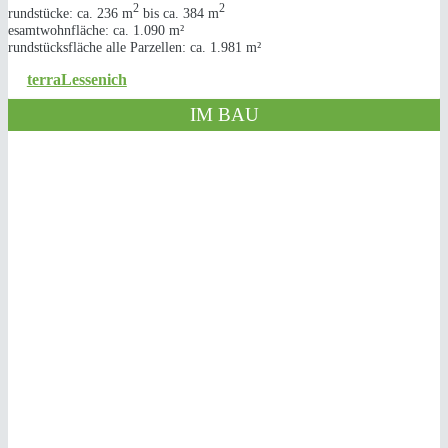
2
2
Grundstücke: ca. 236 m
bis ca. 384 m
Gesamtwohnfläche: ca. 1.090 m²
Grundstücksfläche alle Parzellen: ca. 1.981 m²
terraLessenich
IM BAU