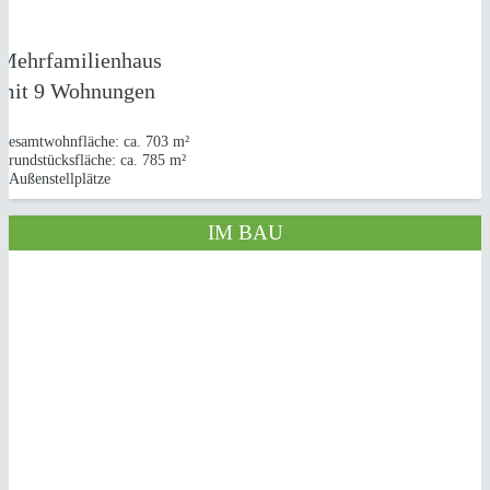
in Alfter
Mehrfamilienhaus
mit 9 Wohnungen
Gesamtwohnfläche: ca. 703 m²
Grundstücksfläche: ca. 785 m²
8 Außenstellplätze
IM BAU