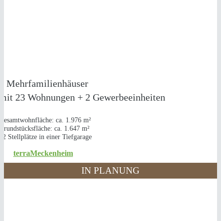
NEUBAU
2 MEHRFAMILIENHÄUSER
in Meckenheim
2 Mehrfamilienhäuser
mit 23 Wohnungen + 2 Gewerbeeinheiten
Gesamtwohnfläche: ca. 1.976 m²
Grundstücksfläche: ca. 1.647 m²
22 Stellplätze in einer Tiefgarage
terraMeckenheim
IN PLANUNG