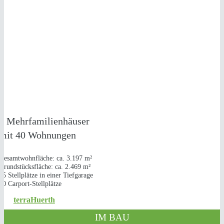
NEUBAU
2 MEHRFAMILIENHÄUSER
in Hürth-Kalscheuren
2 Mehrfamilienhäuser
mit 40 Wohnungen
Gesamtwohnfläche: ca. 3.197 m²
Grundstücksfläche: ca. 2.469 m²
25 Stellplätze in einer Tiefgarage
20 Carport-Stellplätze
terraHuerth
IM BAU