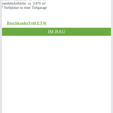
Grundstücksfläche: ca. 3.876 m²
47 Stellplätze in einer Tiefgarage
BuschkaulerFeld ETW
IM BAU