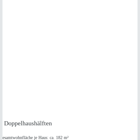
NEUBAU
6 DOPPELHAUSHÄLFTEN
in Bonn-Lessenich
6 Doppelhaushälften
Gesamtwohnfläche je Haus: ca. 182 m²