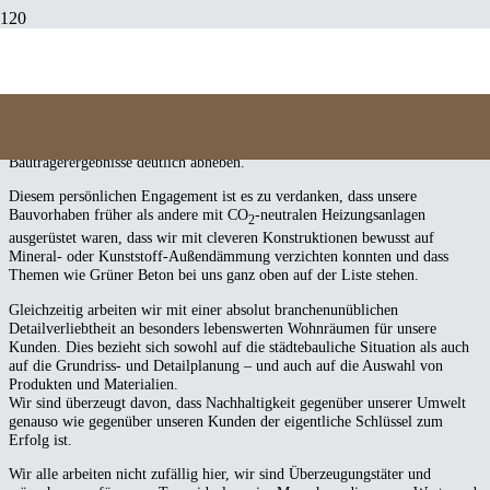
Karriere
Die Teammitglieder der
terra
colonia
setzen aus Überzeugung jeden Tag
alles daran, mit ihrer Arbeit nachhaltige und qualitativ hochwertige
Bauprojekte zu erschaffen, die sich aus der Masse der üblichen
Bauträgerergebnisse deutlich abheben.
Diesem persönlichen Engagement ist es zu verdanken, dass unsere
Bauvorhaben früher als andere mit CO
-neutralen Heizungsanlagen
2
ausgerüstet waren, dass wir mit cleveren Konstruktionen bewusst auf
Mineral- oder Kunststoff-Außendämmung verzichten konnten und dass
Themen wie Grüner Beton bei uns ganz oben auf der Liste stehen.
Gleichzeitig arbeiten wir mit einer absolut branchenunüblichen
Detailverliebtheit an besonders lebenswerten Wohnräumen für unsere
Kunden. Dies bezieht sich sowohl auf die städtebauliche Situation als auch
auf die Grundriss- und Detailplanung – und auch auf die Auswahl von
Produkten und Materialien.
Wir sind überzeugt davon, dass Nachhaltigkeit gegenüber unserer Umwelt
genauso wie gegenüber unseren Kunden der eigentliche Schlüssel zum
Erfolg ist.
Wir alle arbeiten nicht zufällig hier, wir sind Überzeugungstäter und