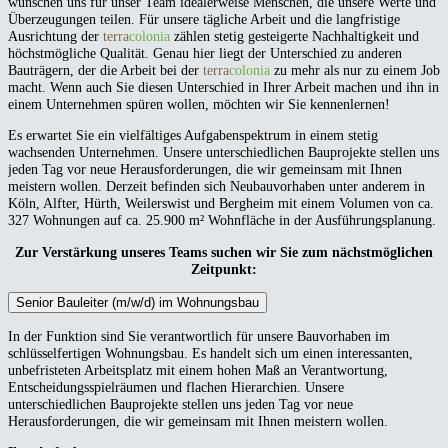
wünschen uns für unser Team idealerweise Menschen, die unsere Werte und
Überzeugungen teilen. Für unsere tägliche Arbeit und die langfristige
Ausrichtung der
terra
colonia
zählen stetig gesteigerte Nachhaltigkeit und
höchstmögliche Qualität. Genau hier liegt der Unterschied zu anderen
Bauträgern, der die Arbeit bei der
terra
colonia
zu mehr als nur zu einem Job
macht. Wenn auch Sie diesen Unterschied in Ihrer Arbeit machen und ihn in
einem Unternehmen spüren wollen, möchten wir Sie kennenlernen!
Es erwartet Sie ein vielfältiges Aufgabenspektrum in einem stetig
wachsenden Unternehmen. Unsere unterschiedlichen Bauprojekte stellen uns
jeden Tag vor neue Herausforderungen, die wir gemeinsam mit Ihnen
meistern wollen. Derzeit befinden sich Neubauvorhaben unter anderem in
Köln, Alfter, Hürth, Weilerswist und Bergheim mit einem Volumen von ca.
327 Wohnungen auf ca. 25.900 m² Wohnfläche in der Ausführungsplanung.
Zur Verstärkung unseres Teams suchen wir Sie zum nächstmöglichen
Zeitpunkt:
Senior Bauleiter (m/w/d) im Wohnungsbau
In der Funktion sind Sie verantwortlich für unsere Bauvorhaben im
schlüsselfertigen Wohnungsbau. Es handelt sich um einen interessanten,
unbefristeten Arbeitsplatz mit einem hohen Maß an Verantwortung,
Entscheidungsspielräumen und flachen Hierarchien. Unsere
unterschiedlichen Bauprojekte stellen uns jeden Tag vor neue
Herausforderungen, die wir gemeinsam mit Ihnen meistern wollen.