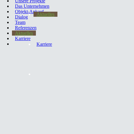
Unsere Projekte
unserer Bio. 👉
#terracolonia
#elsdorf
#neubau
Das Unternehmen
#traumhaus
#immobilien
Objekt-Ankauf
Aktuelles
Dialog
Team
Referenzen
terracolonia
123 posts total
Aktuelles
Karriere
Zeit zum Feiern! Das Dach ist gerichtet – damit ist
Karriere
der Rohbau nun offiziell fertiggestellt! Dank der
hervorragenden Zusammenarbeit aller Beteiligten
nimmt das Mehrfamilienhaus mit insgesamt 15
Wohnungen sichtbar Gestalt an. Das haben wir
kürzlich zum Anlass genommen, gemeinsam auf den
bisherigen Baufortschritt anzustoßen und uns für das
Engagement, die Unterstützung und die
vertrauensvolle Zusammenarbeit zu bedanken. Bei
kühlen Getränken und einem leckeren Grillbuffet
war auch für das leibliche Wohl bestens gesorgt.
Vielen Dank an alle, die dabei waren und diesen
Erfolg möglich gemacht haben!
#terracolonia
#projektentwicklung
#neubau
#weilerswist
#rohbau
#richtfest