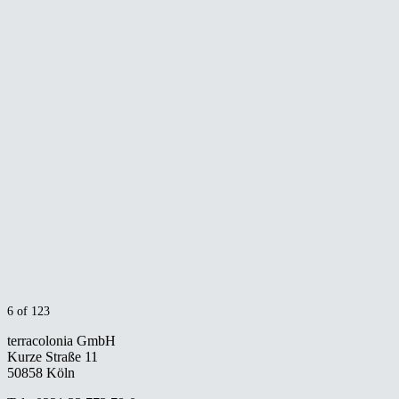
6
of
123
terracolonia GmbH
Kurze Straße 11
50858 Köln