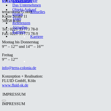
Unsere Projekte
terraMeckenheim
Das Unternehmen
Objekt-Ankauf
terracolonia GmbH
Aktuelles
Dialog
Kurze Straße 11
Team
50858 Köln
Referenzen
Aktuelles
Tel.: 0221 33 773 78-0
Karriere
Fax: 0221 33 773 78-9
Karriere
Montag bis Donnerstag
9°° – 12°° und 14°° – 16°°
Freitag
9°° – 12°°
info@terra-colonia.de
Konzeption + Realisation:
FLUID GmbH, Köln
www.fluid-sk.de
IMPRESSUM
IMPRESSUM