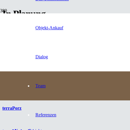
In Planung
Objekt-Ankauf
terraBadNeuenahr
Dialog
terraEfferen
terraLohmar
Team
terraPorz
Referenzen