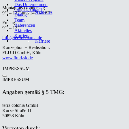
Das Unternehmen
Montag bis Donnerstag
Objekt-Ankauf
Aktuelles
9°° – 12°° und 14°° – 16°°
Dialog
Team
Freitag
Referenzen
9°° – 12°°
Aktuelles
Karriere
info@terra-colonia.de
Karriere
Konzeption + Realisation:
FLUID GmbH, Köln
www.fluid-sk.de
IMPRESSUM
IMPRESSUM
Angaben gemäß § 5 TMG:
terra colonia GmbH
Kurze Straße 11
50858 Köln
Vertreten durch: