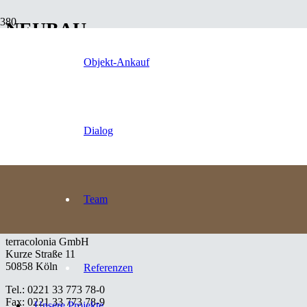
NEUBAU
6 DOPPELHAUSHÄLFTEN
Objekt-Ankauf
in Bonn-Lessenich
6 Doppelhaushälften
Dialog
Gesamtwohnfläche je Haus: ca. 182 m²
2
2
Grundstücke: ca. 236 m
bis ca. 384 m
Gesamtwohnfläche: ca. 1.090 m²
Grundstücksfläche alle Parzellen: ca. 1.981 m²
Team
terraLessenich
terracolonia GmbH
Kurze Straße 11
50858 Köln
Referenzen
Tel.: 0221 33 773 78-0
Fax: 0221 33 773 78-9
Unsere Projekte